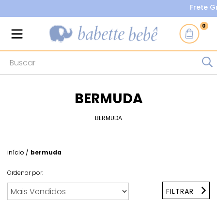
Frete Gráti
0
BERMUDA
BERMUDA
início
/
bermuda
Ordenar por:
FILTRAR