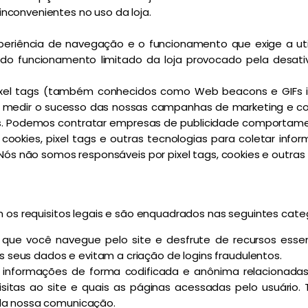
inconvenientes no uso da loja.
eriência de navegação e o funcionamento que exige a util
 do funcionamento limitado da loja provocado pela desati
 pixel tags (também conhecidos como Web beacons e GIFs in
s), medir o sucesso das nossas campanhas de marketing e co
os. Podemos contratar empresas de publicidade comportament
 cookies, pixel tags e outras tecnologias para coletar infor
 Nós não somos responsáveis por pixel tags, cookies e outras t
m os requisitos legais e são enquadrados nas seguintes categ
m que você navegue pelo site e desfrute de recursos ess
 seus dados e evitam a criação de logins fraudulentos.
informações de forma codificada e anônima relacionadas à
isitas ao site e quais as páginas acessadas pelo usuário
 da nossa comunicação.