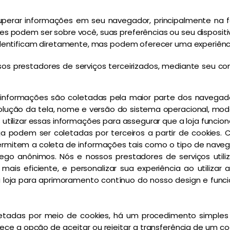
cuperar informações em seu navegador, principalmente na 
 podem ser sobre você, suas preferências ou seu dispositiv
entificam diretamente, mas podem oferecer uma experiência
ssos prestadores de serviços terceirizados, mediante seu 
s informações são coletadas pela maior parte dos navegad
lução da tela, nome e versão do sistema operacional, modelo
 utilizar essas informações para assegurar que a loja func
oja podem ser coletadas por terceiros a partir de cookies
rmitem a coleta de informações tais como o tipo de navega
fego anônimos. Nós e nossos prestadores de serviços uti
 mais eficiente, e personalizar sua experiência ao utiliza
loja para aprimoramento contínuo do nosso design e funcio
etadas por meio de cookies, há um procedimento simples
ce a opção de aceitar ou rejeitar a transferência de um co