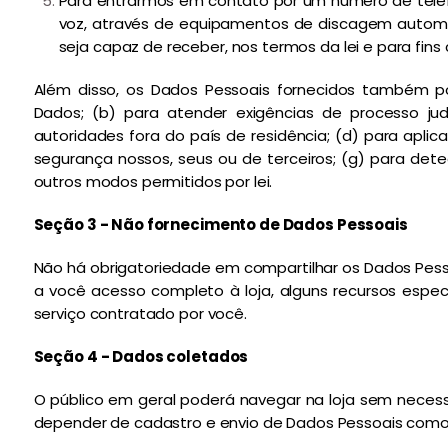
Para entrarmos em contato por um número de tel
voz, através de equipamentos de discagem automát
seja capaz de receber, nos termos da lei e para fins
Além disso, os Dados Pessoais fornecidos também p
Dados; (b) para atender exigências de processo judi
autoridades fora do país de residência; (d) para aplic
segurança nossos, seus ou de terceiros; (g) para detec
outros modos permitidos por lei.
Seção 3 - Não fornecimento de Dados Pessoais
Não há obrigatoriedade em compartilhar os Dados Pesso
a você acesso completo à loja, alguns recursos especi
serviço contratado por você.
Seção 4 - Dados coletados
O público em geral poderá navegar na loja sem necess
depender de cadastro e envio de Dados Pessoais como c