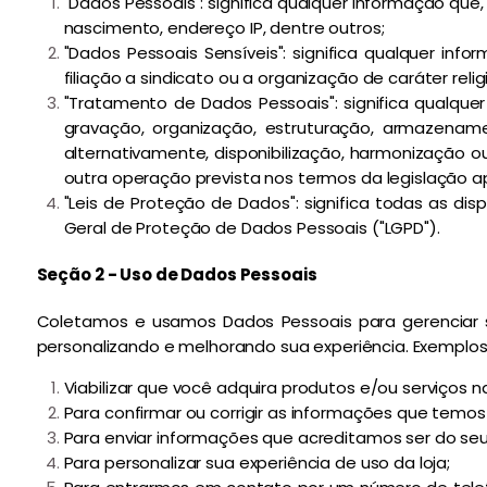
"Dados Pessoais": significa qualquer informação que
nascimento, endereço IP, dentre outros;
"Dados Pessoais Sensíveis": significa qualquer info
filiação a sindicato ou a organização de caráter reli
"Tratamento de Dados Pessoais": significa qualqu
gravação, organização, estruturação, armazenamen
alternativamente, disponibilização, harmonização 
outra operação prevista nos termos da legislação ap
"Leis de Proteção de Dados": significa todas as dis
Geral de Proteção de Dados Pessoais ("LGPD").
Seção 2 - Uso de Dados Pessoais
Coletamos e usamos Dados Pessoais para gerenciar s
personalizando e melhorando sua experiência. Exempl
Viabilizar que você adquira produtos e/ou serviços na
Para confirmar ou corrigir as informações que temos
Para enviar informações que acreditamos ser do seu
Para personalizar sua experiência de uso da loja;