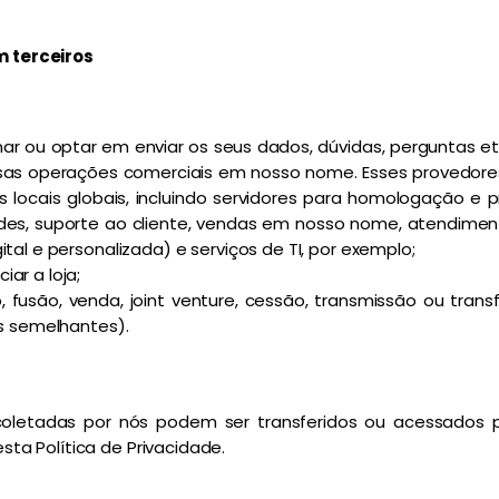
 terceiros
ar ou optar em enviar os seus dados, dúvidas, perguntas e
sas operações comerciais em nosso nome. Esses provedores
ros locais globais, incluindo servidores para homologação 
s, suporte ao cliente, vendas em nosso nome, atendimento
ital e personalizada) e serviços de TI, por exemplo;
ar a loja;
, fusão, venda, joint venture, cessão, transmissão ou tran
os semelhantes).
coletadas por nós podem ser transferidos ou acessados p
a Política de Privacidade.