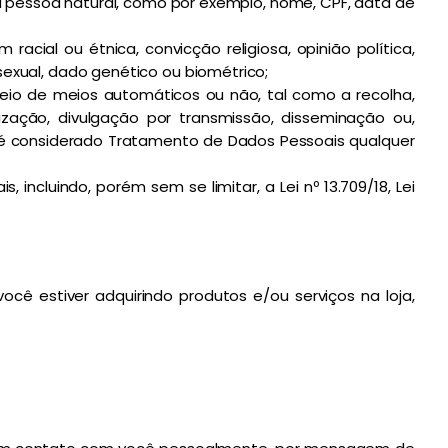
uma pessoa natural, como por exemplo, nome, CPF, data de
acial ou étnica, convicção religiosa, opinião política,
a sexual, dado genético ou biométrico;
eio de meios automáticos ou não, tal como a recolha,
ização, divulgação por transmissão, disseminação ou,
m é considerado Tratamento de Dados Pessoais qualquer
incluindo, porém sem se limitar, a Lei nº 13.709/18, Lei
 estiver adquirindo produtos e/ou serviços na loja,