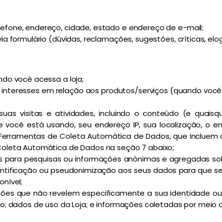
fone, endereço, cidade, estado e endereço de e-mail;
 formulário (dúvidas, reclamações, sugestões, críticas, elogi
do você acessa a loja;
e interesses em relação aos produtos/serviços (quando voc
as visitas e atividades, incluindo o conteúdo (e quaisqu
 você está usando, seu endereço IP, sua localização, o e
erramentas de Coleta Automática de Dados, que incluem co
Coleta Automática de Dados na seção 7 abaixo;
para pesquisas ou informações anônimas e agregadas sobr
ntificação ou pseudonimização aos seus dados para que sej
nível;
ões que não revelem especificamente a sua identidade ou 
; dados de uso da Loja; e informações coletadas por meio de