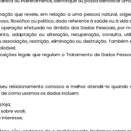
, direta ou indiretamente, identifique ou possa identificar 
rmação que revele, em relação a uma pessoa natural, origem r
gioso, filosófico ou político, dado referente à saúde ou à vid
er operação efetuada no âmbito dos Dados Pessoais, por m
to, adaptação ou alteração, recuperação, consulta, util
ou associação, restrição, eliminação ou destruição. També
licável;
posições legais que regulam o Tratamento de Dados Pessoais, 
eu relacionamento conosco e melhor atendê-lo quando você
os de como usamos os dados incluem:
 loja;
 sobre você;
 interesse;