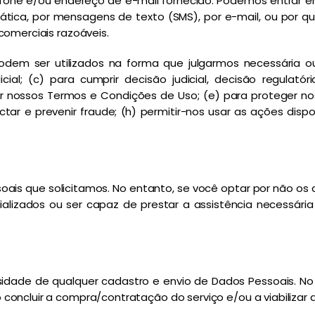
efone e/ou endereço de e-mail fornecido. Podemos entrar
ica, por mensagens de texto (SMS), por e-mail, ou por qu
 comerciais razoáveis.
odem ser utilizados na forma que julgarmos necessária o
cial; (c) para cumprir decisão judicial, decisão regulató
ar nossos Termos e Condições de Uso; (e) para proteger nos
tar e prevenir fraude; (h) permitir-nos usar as ações dispo
ais que solicitamos. No entanto, se você optar por não os
alizados ou ser capaz de prestar a assistência necessária o
idade de qualquer cadastro e envio de Dados Pessoais. No
oncluir a compra/contratação do serviço e/ou a viabilizar 