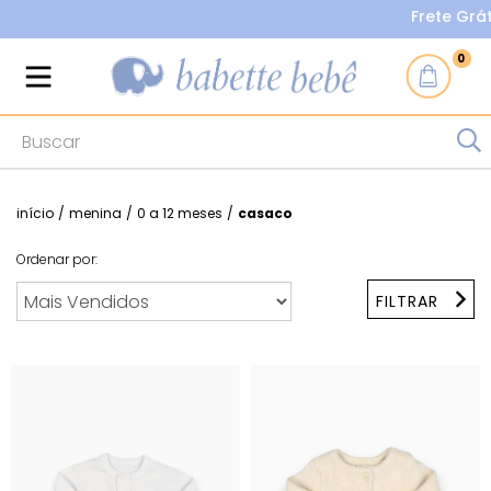
Frete Grátis
0
início
/
menina
/
0 a 12 meses
/
casaco
Ordenar por:
FILTRAR