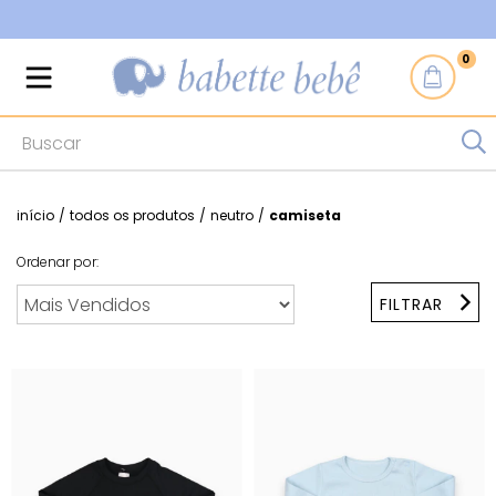
F
0
início
/
todos os produtos
/
neutro
/
camiseta
Ordenar por:
FILTRAR