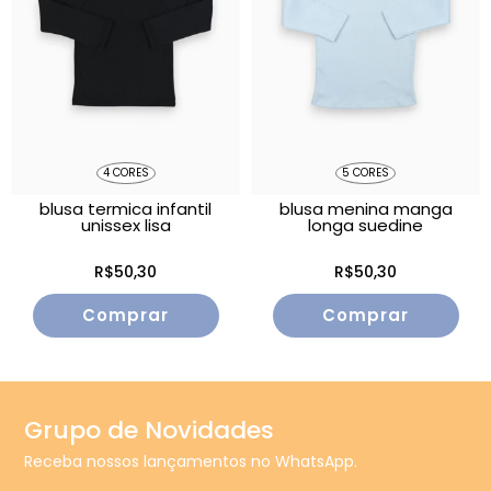
4 CORES
5 CORES
blusa termica infantil
blusa menina manga
unissex lisa
longa suedine
R$50,30
R$50,30
Comprar
Comprar
Grupo de Novidades
Receba nossos lançamentos no WhatsApp.