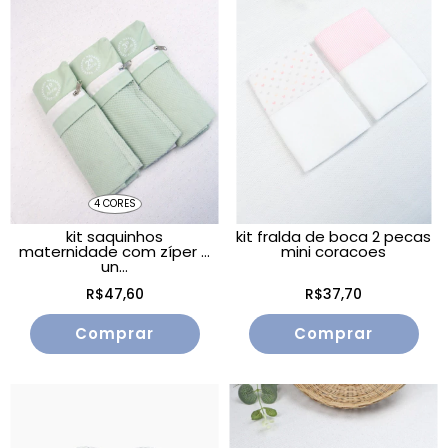
4 CORES
kit saquinhos
kit fralda de boca 2 pecas
maternidade com zíper 3
mini coracoes
un...
R$47,60
R$37,70
Comprar