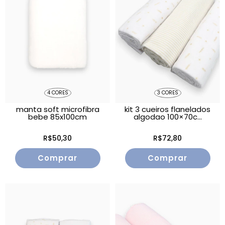
4 CORES
3 CORES
manta soft microfibra
kit 3 cueiros flanelados
bebe 85x100cm
algodao 100×70c...
R$50,30
R$72,80
Comprar
Comprar