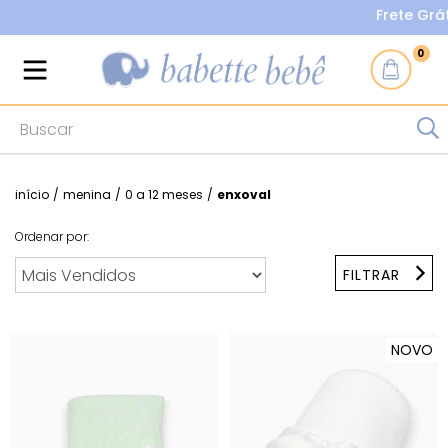
Frete Grátis nas
0
início
/
menina
/
0 a 12 meses
/
enxoval
Ordenar por:
FILTRAR
NOVO