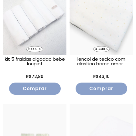
6 CORES
4 CORES
kit 5 fraldas algodao bebe
lencol de tecico com
loupiot
elastico berco amer...
R$72,80
R$43,10
Comprar
Comprar