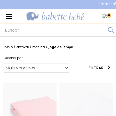
Frete Grátis na
0
início
/
enxoval
/
menina
/
jogo de lençol
Ordenar por:
FILTRAR