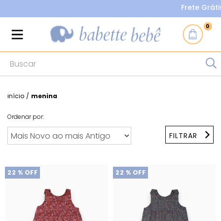
Frete Grátis nas 
0
início
/
menina
Ordenar por:
FILTRAR
22
% OFF
22
% OFF