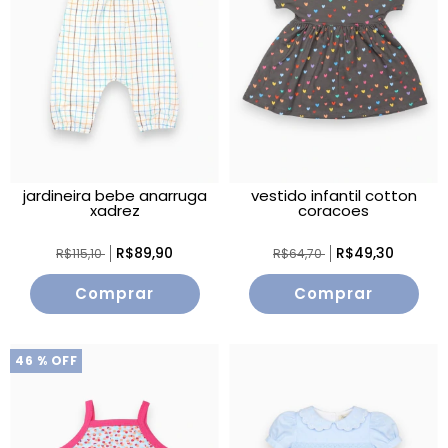
jardineira bebe anarruga
vestido infantil cotton
xadrez
coracoes
R$89,90
R$49,30
R$115,10
R$64,70
Comprar
Comprar
46
% OFF