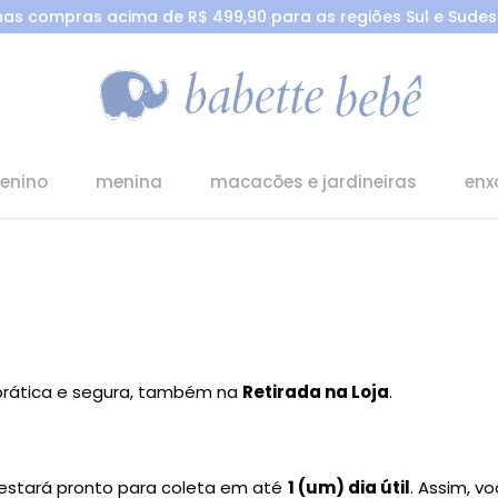
 nas compras acima de R$ 499,90 para as regiões Sul e Sudest
enino
menina
macacões e jardineiras
enx
prática e segura, também na
Retirada na Loja
.
 estará pronto para coleta em até
1 (um) dia útil
. Assim, v