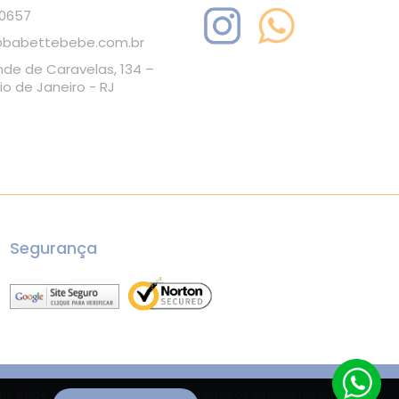
-0657
babettebebe.com.br
nde de Caravelas, 134 –
io de Janeiro - RJ
Segurança
te Bebê - 34177444000119 - 2026. Todos os direitos reservados.