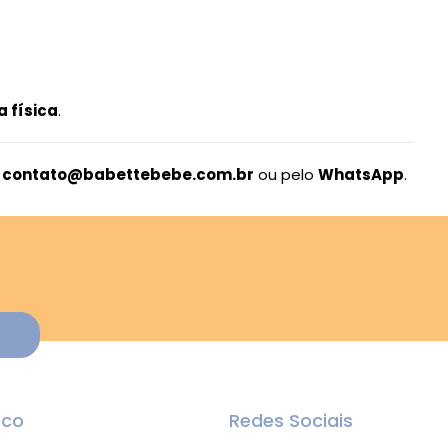
a física
.
l
contato@babettebebe.com.br
ou pelo
WhatsApp
.
sco
Redes Sociais