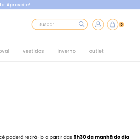
e. Aproveite!
0
oval
vestidos
inverno
outlet
ocê poderá retirá-lo a partir das
9h30 da manhã do dia