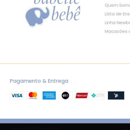
Quem Som
Lista de Enx
Linha Newb
Macacões d
Pagamento & Entrega