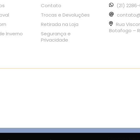
os
Contato
(21) 2286
oval
Trocas e Devoluções
contato@
orn
Retirada na Loja
Rua Visco
Botafogo – R
e Inverno
Segurança e
Privacidade
Copyright Babet