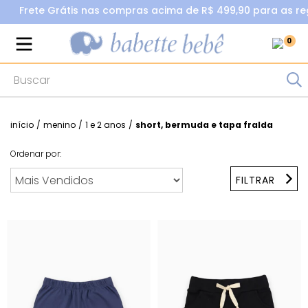
Frete Grátis nas compras acima de R$ 499,90 para as regiões 
0
início
/
menino
/
1 e 2 anos
/
short, bermuda e tapa fralda
Ordenar por:
FILTRAR