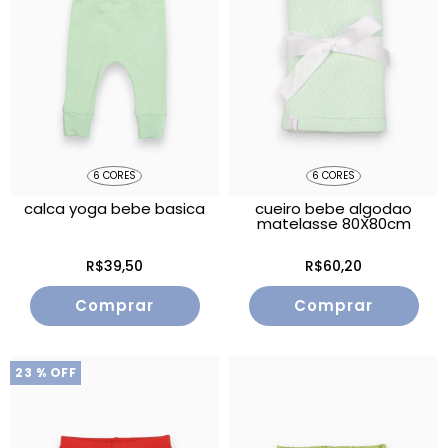
6 CORES
6 CORES
calca yoga bebe basica
cueiro bebe algodao
matelasse 80X80cm
R$39,50
R$60,20
Comprar
Comprar
23
% OFF