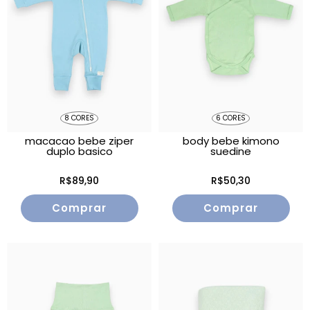
8 CORES
6 CORES
macacao bebe ziper
body bebe kimono
duplo basico
suedine
R$89,90
R$50,30
Comprar
Comprar