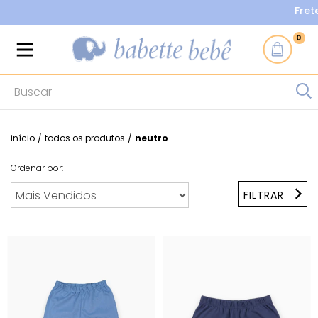
Frete Grá
0
início
/
todos os produtos
/
neutro
Ordenar por:
FILTRAR