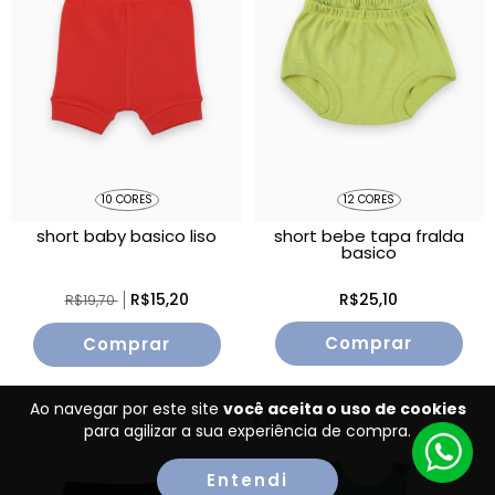
10 CORES
12 CORES
short baby basico liso
short bebe tapa fralda
basico
R$15,20
R$25,10
R$19,70
Comprar
Comprar
Ao navegar por este site
você aceita o uso de cookies
24
% OFF
para agilizar a sua experiência de compra.
Entendi