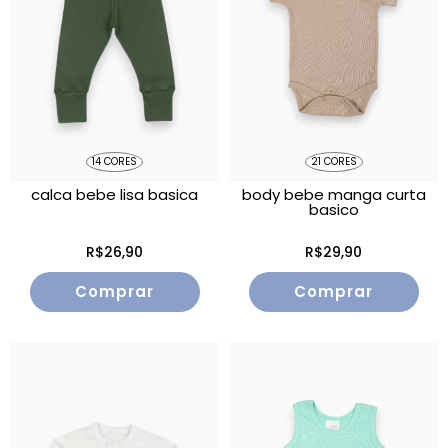
14 CORES
21 CORES
calca bebe lisa basica
body bebe manga curta
basico
R$26,90
R$29,90
Comprar
Comprar