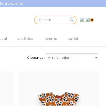
e. Aproveite!
0
oval
vestidos
inverno
outlet
Ordenar por: