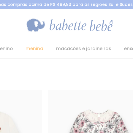
 nas compras acima de R$ 499,90 para as regiões Sul e Sudest
enino
menina
macacões e jardineiras
enx