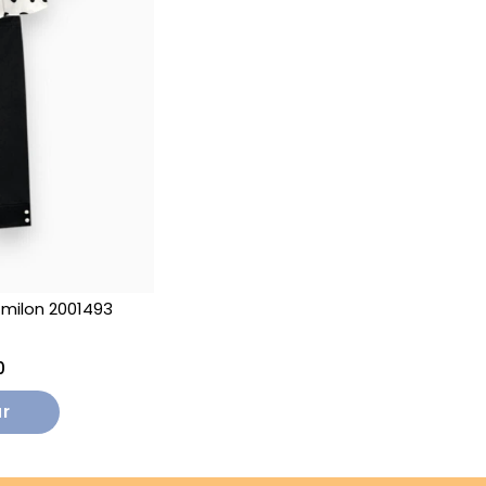
milon 2001493
0
r