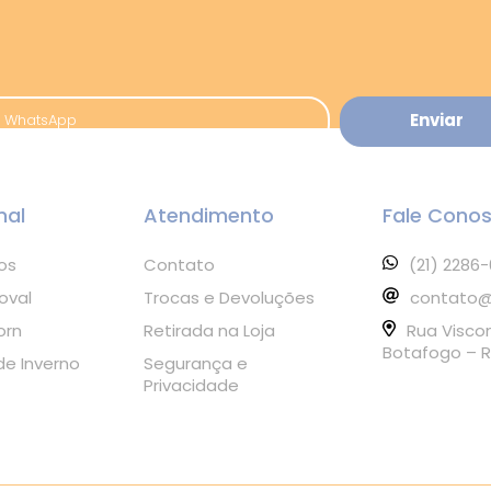
nal
Atendimento
Fale Cono
os
Contato
(21) 2286
oval
Trocas e Devoluções
contato@
orn
Retirada na Loja
Rua Visco
Botafogo – R
e Inverno
Segurança e
Privacidade