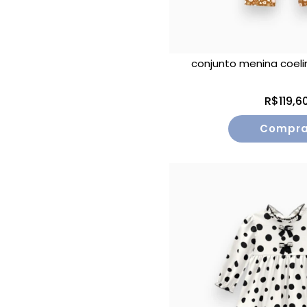
conjunto menina coelin
R$119,6
Compra