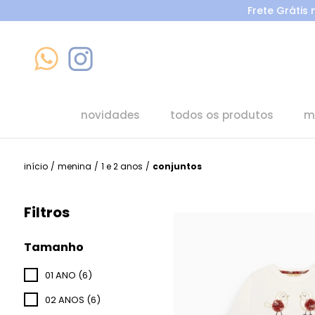
Frete Grátis
novidades
todos os produtos
m
início
/
menina
/
1 e 2 anos
/
conjuntos
Filtros
Tamanho
01 ANO (6)
02 ANOS (6)