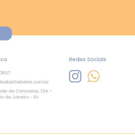
sco
Redes Sociais
-0657
babettebebe.com.br
nde de Caravelas, 134 –
io de Janeiro - RJ