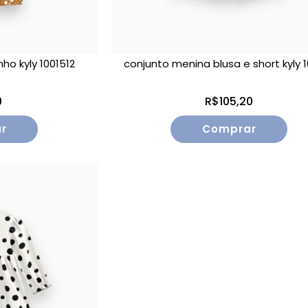
ho kyly 1001512
conjunto menina blusa e short kyly 10
0
R$105,20
r
Comprar