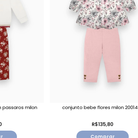
 passaros milon
conjunto bebe flores milon 2001
0
R$135,80
r
Comprar