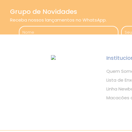
Grupo de Novidades
Receba nossos lançamentos no WhatsApp.
Institucio
Quem Som
Lista de Enx
Linha Newb
Macacões d