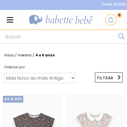
Frete Grátis nas 
0
início
/
menina
/
4 e 6 anos
Ordenar por:
FILTRAR
24
% OFF