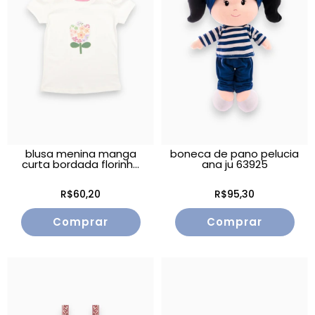
blusa menina manga
boneca de pano pelucia
curta bordada florinh...
ana ju 63925
R$60,20
R$95,30
Comprar