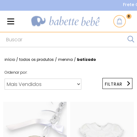
Frete Gr
0
início
/
todos os produtos
/
menina
/
batizado
Ordenar por:
FILTRAR