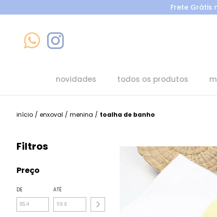
Frete Grátis
novidades
todos os produtos
m
início
/
enxoval
/
menina
/
toalha de banho
Filtros
Preço
DE
ATÉ