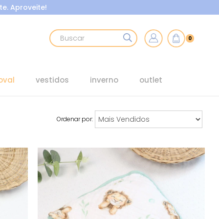
e. Aproveite!
0
oval
vestidos
inverno
outlet
Ordenar por: