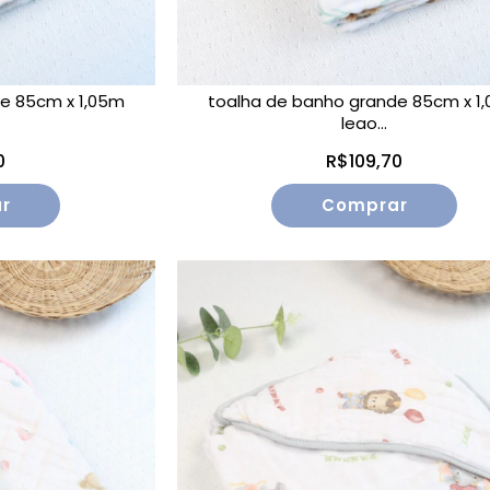
e 85cm x 1,05m
toalha de banho grande 85cm x 1
leao...
0
R$109,70