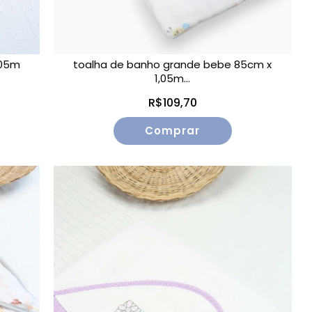
,05m
toalha de banho grande bebe 85cm x
1,05m...
R$109,70