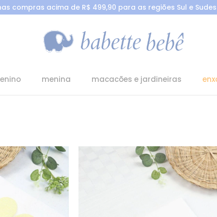
 nas compras acima de R$ 499,90 para as regiões Sul e Sudest
enino
menina
macacões e jardineiras
enx