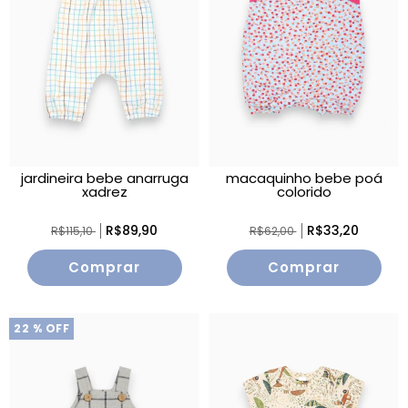
jardineira bebe anarruga
macaquinho bebe po
xadrez
colorido
R$89,90
R$33,20
R$115,10
R$62,00
Comprar
Comprar
22
% OFF