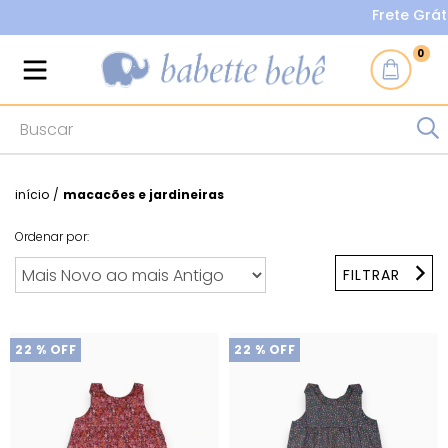
Frete Grátis na
0
início
/
macacões e jardineiras
Ordenar por:
FILTRAR
22
% OFF
22
% OFF