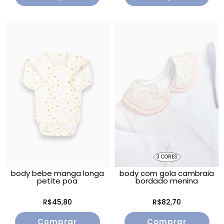
3 CORES
body bebe manga longa
body com gola cambraia
petite poa
bordado menina
R$45,80
R$82,70
Comprar
Comprar