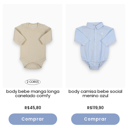
2 CORES
body bebe manga longa
body camisa bebe social
canelado comfy
menino azul
R$45,80
R$119,90
Comprar
Comprar