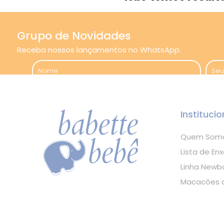
Grupo de Novidades
Receba nossos lançamentos no WhatsApp.
Institucio
Quem Som
Lista de Enx
Linha Newb
Macacões d