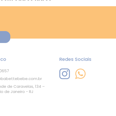
sco
Redes Sociais
-0657
babettebebe.com.br
nde de Caravelas, 134 –
io de Janeiro - RJ