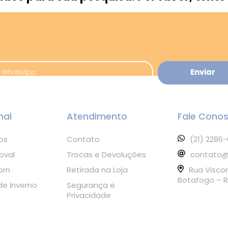
nal
Atendimento
Fale Cono
os
Contato
(21) 2286
oval
Trocas e Devoluções
contato@
orn
Retirada na Loja
Rua Visco
Botafogo – R
e Inverno
Segurança e
Privacidade