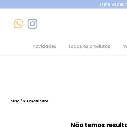
Frete Grátis
novidades
todos os produtos
m
início
/
kit manicure
Não temos resulta