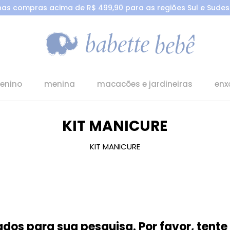
 nas compras acima de R$ 499,90 para as regiões Sul e Sudest
enino
menina
macacões e jardineiras
enx
KIT MANICURE
KIT MANICURE
dos para sua pesquisa. Por favor, tente 