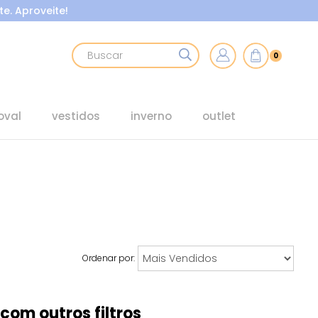
e. Aproveite!
0
oval
vestidos
inverno
outlet
Ordenar por:
com outros filtros