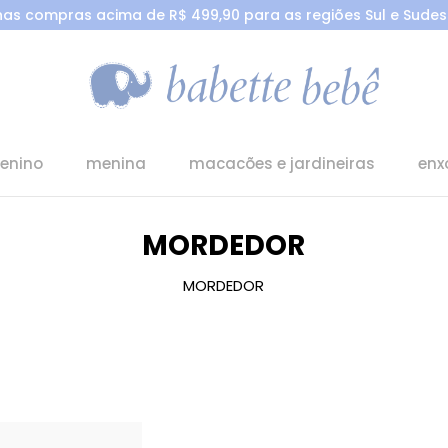
 nas compras acima de R$ 499,90 para as regiões Sul e Sudest
enino
menina
macacões e jardineiras
enx
MORDEDOR
MORDEDOR