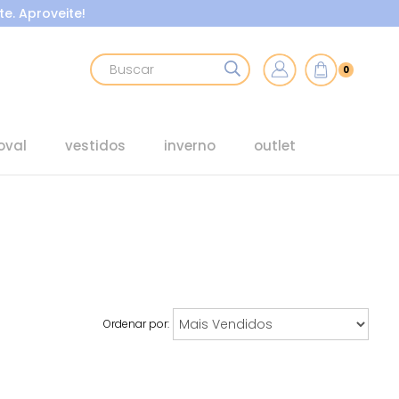
e. Aproveite!
0
oval
vestidos
inverno
outlet
Ordenar por: