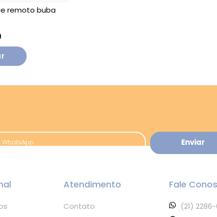
le remoto buba
0
nal
Atendimento
Fale Cono
os
Contato
(21) 2286