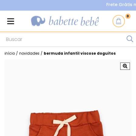
Frete Grátis nas
0
início
/
novidades
/
bermuda infantil viscose doguitos