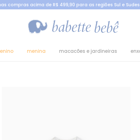
 nas compras acima de R$ 499,90 para as regiões Sul e Sudest
enino
menina
macacões e jardineiras
enx