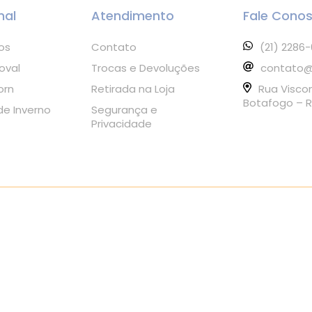
nal
Atendimento
Fale Cono
os
Contato
(21) 2286
oval
Trocas e Devoluções
contato@
orn
Retirada na Loja
Rua Visco
Botafogo – R
e Inverno
Segurança e
Privacidade