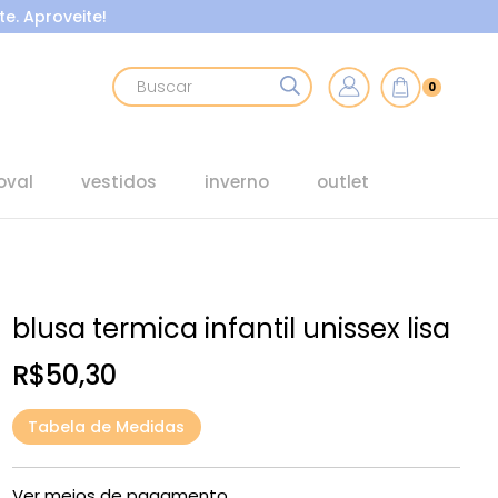
e. Aproveite!
0
oval
vestidos
inverno
outlet
blusa termica infantil unissex lisa
R$50,30
Tabela de Medidas
Ver meios de pagamento