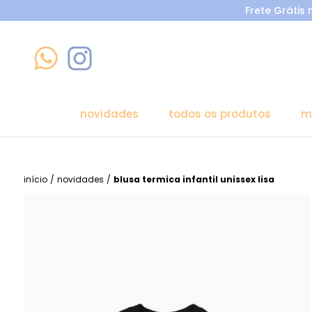
Frete Grátis
novidades
todos os produtos
m
início
/
novidades
/
blusa termica infantil unissex lisa