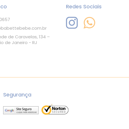
sco
Redes Sociais
-0657
babettebebe.com.br
nde de Caravelas, 134 –
io de Janeiro - RJ
Segurança