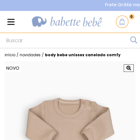
Frete Grátis nas 
0
início
/
novidades
/
body bebe unissex canelado comfy
NOVO