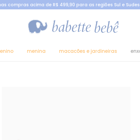
 nas compras acima de R$ 499,90 para as regiões Sul e Sudest
enino
menina
macacões e jardineiras
enx