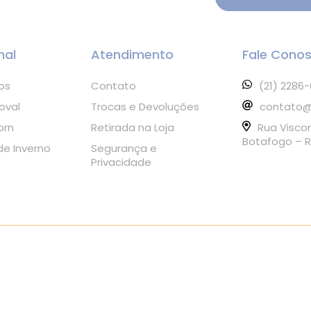
nal
Atendimento
Fale Cono
os
Contato
(21) 2286
oval
Trocas e Devoluções
contato@
orn
Retirada na Loja
Rua Visco
Botafogo – R
e Inverno
Segurança e
Privacidade