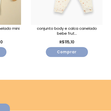
elado mini
conjunto body e calca canelado
bebe frut...
90
R$115,10
Comprar