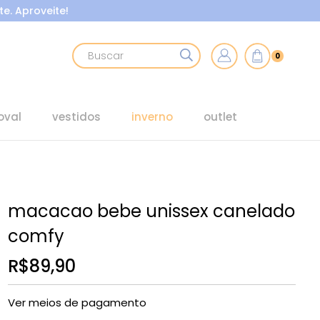
e. Aproveite!
0
oval
vestidos
inverno
outlet
macacao bebe unissex canelado
comfy
R$89,90
Ver meios de pagamento