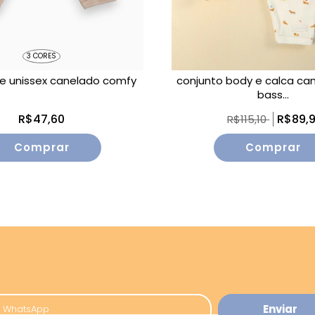
3 CORES
e unissex canelado comfy
conjunto body e calca can
bass...
R$47,60
R$89,
R$115,10
Comprar
Comprar