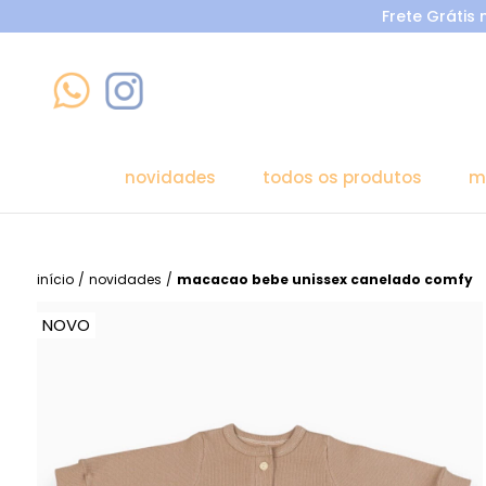
Frete Grátis
novidades
todos os produtos
m
início
/
novidades
/
macacao bebe unissex canelado comfy
NOVO