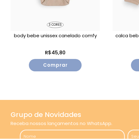
3 CORES
body bebe unissex canelado comfy
calca beb
R$45,80
Comprar
Grupo de Novidades
Receba nossos lançamentos no WhatsApp.