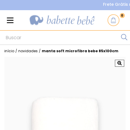
Frete Grátis na
0
início
/
novidades
/
manta soft microfibra bebe 85x100cm