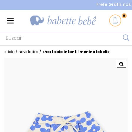
Frete Grátis nas co
0
início
/
novidades
/
short saia infantil menina lobelie