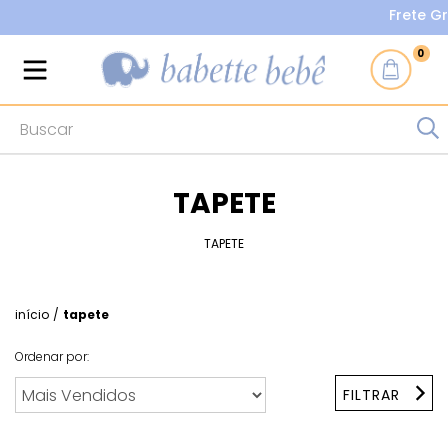
Frete Grát
0
TAPETE
TAPETE
início
/
tapete
Ordenar por:
FILTRAR