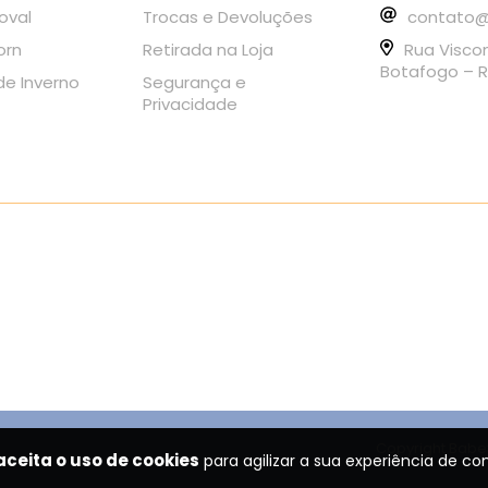
oval
Trocas e Devoluções
contato@
orn
Retirada na Loja
Rua Visco
Botafogo – R
e Inverno
Segurança e
Privacidade
Copyright Babet
aceita o uso de cookies
para agilizar a sua experiência de co