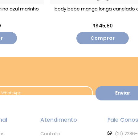
ino azul marinho
body bebe manga longa canelado 
0
R$45,80
r
Comprar
nal
Atendimento
Fale Cono
os
Contato
(21) 2286