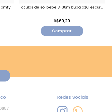
comfy
oculos de sol bebe 3-36m buba azul escur...
R$60,20
sco
Redes Sociais
-0657