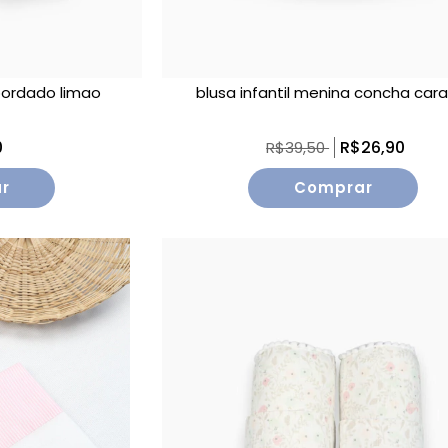
ordado limao
blusa infantil menina concha cara
0
R$26,90
R$39,50
r
Comprar