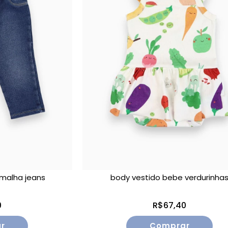
 malha jeans
body vestido bebe verdurinha
0
R$67,40
r
Comprar