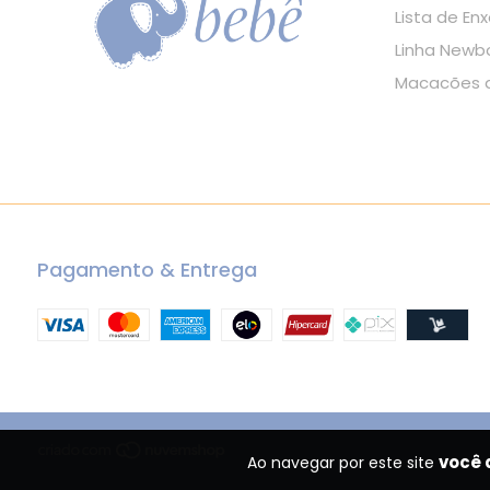
Lista de Enx
Linha Newb
Macacões d
Pagamento & Entrega
você 
Ao navegar por este site