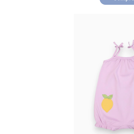
Preço
DE
ATÉ