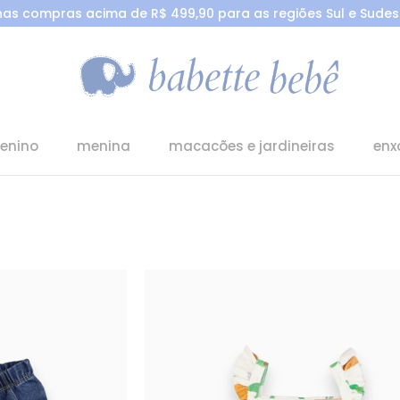
 nas compras acima de R$ 499,90 para as regiões Sul e Sudest
enino
menina
macacões e jardineiras
enx