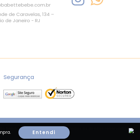
babettebebe.com.br
nde de Caravelas, 134 –
io de Janeiro - RJ
Segurança
te Bebê - 34177444000119 - 2026. Todos os direitos reservados.
Entendi
mpra.