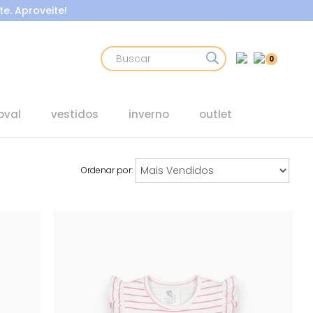
e. Aproveite!
0
oval
vestidos
inverno
outlet
Ordenar por: