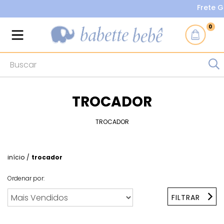
Frete Grát
0
TROCADOR
TROCADOR
início
/
trocador
Ordenar por:
FILTRAR